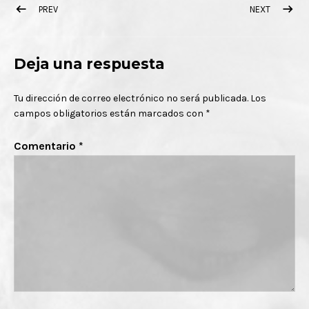
Navegación de entradas
POST: EL TEATRO GUINIGUADA (GRAN CANARIA) ACOGERÁ EL MIÉ
POST: LA 
PREV
NEXT
Deja una respuesta
Tu dirección de correo electrónico no será publicada.
Los
campos obligatorios están marcados con
*
Comentario
*