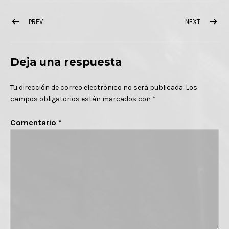
Navegación de entradas
POST: TOÑÍN CORUJO PRESENTA A TRAVÉS DE INTERNET EL VÍD
POST: TO
PREV
NEXT
Deja una respuesta
Tu dirección de correo electrónico no será publicada.
Los
campos obligatorios están marcados con
*
Comentario
*